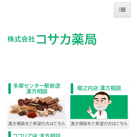
ホーム
当薬局について
店舗サービス
漢方薬についてのQ＆A
会社概要
採用について
お問合せ
多摩センター駅前店
北口店
ココリア店