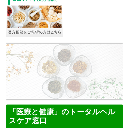
堀之内店
相模原店
コサカ心休マッサージ院
ブログ「原始人のおもしろ絵日記」
求人情報
「医療と健康」のトータルヘル
スケア窓口