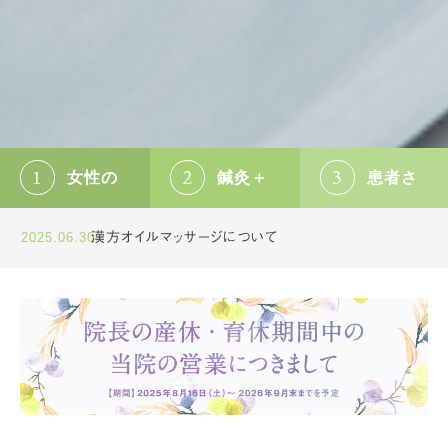
漢方オイルマッサージについて
2025.06.30
女性の
鍼灸＋
患者さ
夏季休暇について
2025.07.24
鍼灸師・富澤の料金改定について
2025.07.04
漢方オイルマッサージについて
ための
漢方＋
まのお
2025.06.30
妊活や
コサカ心休
急性症状
夏季休暇について
2025.07.24
PMSなど
マッサージ
（ぎっくり
の女性特
院は、「鍼
腰、寝ちが
鍼灸院
ヨガに
悩みの
有のお悩
灸」「漢
え等）から
み改善にも
方」「ヨガ」
慢性症状
よる施
改善
力を入れて
の三本柱
（肩こり、め
おります。
で皆様の
まい、頭痛
女性専門
健康サポ
等）まで幅
術
の鍼灸院
ートいたし
広く対応し