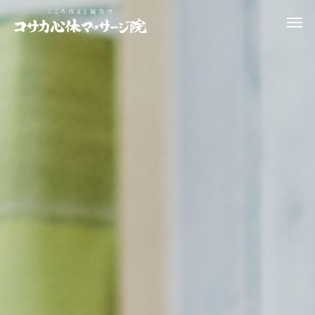
お悩み改善治療
美容・美肌
体のお悩み
体のお悩み
お菓子のドカ食いは意志の
その股関節の痛み、実は
弱さ？東洋医学的には…
「腰」や「足首」からのS
かもしれません