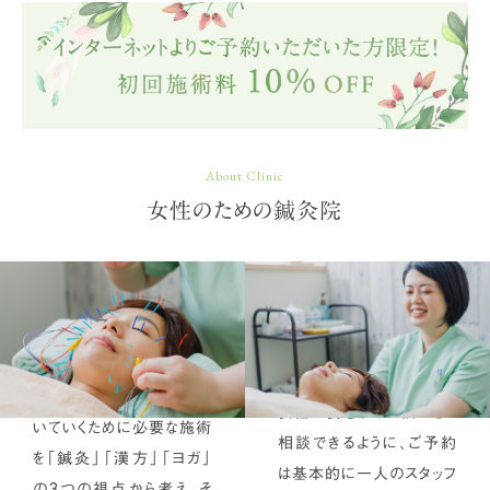
のため、安
ます。「鍼
ておりま
心してお悩
灸」「漢
す。突然の
みをご相談
方」「ヨガ」
痛みや、自
いただけま
を組み合わ
力ではなか
す。1人で
せる事によ
なか治りに
悩まずにま
り、効果効
くい肩こり
ずはお気
能を最大
の症状は、
About Clinic
軽にご相
限に引き出
ぜひ当院
女性のための鍼灸院
談くださ
すことがで
にご相談く
い。
きます。
ださい。
当院のご
施術内容
お悩み改
紹介
善のおは
患者さまのお悩みを取り除
女性が安心してお悩みをご
いていくために必要な施術
相談できるように、ご予約
なし
を「鍼灸」「漢方」「ヨガ」
は基本的に一人のスタッフ
の3つの視点から考え、そ