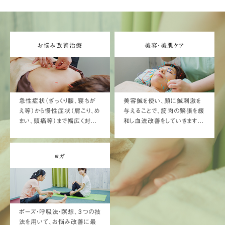
お悩み改善治療
美容・美肌ケア
急性症状（ぎっくり腰、寝ちが
美容鍼を使い、顔に鍼刺激を
え等）から慢性症状（肩こり、め
与えることで、筋肉の緊張を緩
まい、頭痛等）まで幅広く対応
和し血流改善をしていきます。
しています。鍼灸治療をメイン
肌質改善や、ダイエット・体質
に、「漢方」「ヨガ」からのアプ
（代謝）改善は美容・美肌ケア
ローチも取り入れながら改善を
プログラムで！
ヨガ
目指します。
ポーズ・呼吸法・瞑想、3つの技
法を用いて、お悩み改善に最